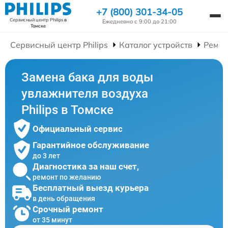
+7 (800) 301-34-05
Сервисный центр Philips
в
Ежедневно с 9:00 до 21:00
Томске
Сервисный центр Philips
Каталог устройств
Ремон
Замена бака для воды
увлажнителя воздуха
Philips в Томске
Официальный сервис
Гарантийное обслуживание
до 3 лет
Диагностика за наш счет,
ремонт по желанию
Бесплатный выезд курьера
в день обращения
Срочный ремонт
от 35 минут