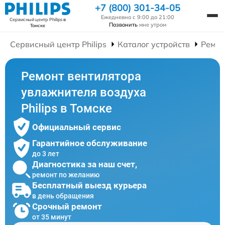
+7 (800) 301-34-05
Ежедневно с 9:00 до 21:00
Сервисный центр Philips
в
Позвонить
мне утром
Томске
Сервисный центр Philips
Каталог устройств
Ремон
Ремонт вентилятора
увлажнителя воздуха
Philips в Томске
Официальный сервис
Гарантийное обслуживание
до 3 лет
Диагностика за наш счет,
ремонт по желанию
Бесплатный выезд курьера
в день обращения
Срочный ремонт
от 35 минут