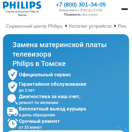
+7 (800) 301-34-05
Ежедневно с 9:00 до 21:00
Сервисный центр Philips
в
Позвонить
мне утром
Томске
Сервисный центр Philips
Каталог устройств
Ремон
Замена материнской платы
телевизора
Philips в Томске
Официальный сервис
Гарантийное обслуживание
до 3 лет
Диагностика за наш счет,
ремонт по желанию
Бесплатный выезд курьера
в день обращения
Срочный ремонт
от 35 минут