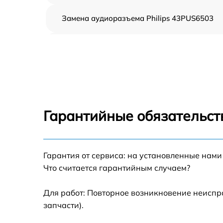
Замена аудиоразъема Philips 43PUS6503
Замена USB порта Philips 43PUS6503
Замена разъёмов (HDMI, DVI, Дисплей
порта) Philips 43PUS6503
Замена модуля Wi-Fi Philips 43PUS6503
Гарантийные обязательств
Ремонт цепи питания Philips 43PUS6503
Прошивка блока управления Philips
Гарантия от сервиса: на установленные нами
43PUS6503
Что считается гарантийным случаем?
Замена лампы подсветки Philips 43PUS650
Для работ: Повторное возникновение неиспр
запчасти).
Замена контроллера Philips 43PUS6503