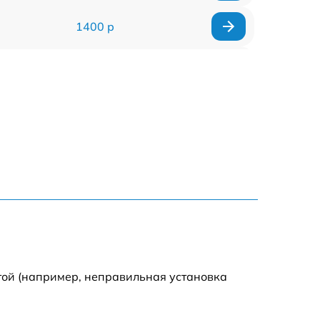
1400 р
1200 р
1200 р
1000 р
1800 р
900 р
1200 р
той (например, неправильная установка
1300 р