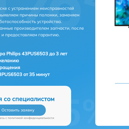
мске с устранением неисправностей
выявляем причины поломки, заменяем
ботоспособность устройства.
анные производителем запчасти, после
 и предоставляем гарантию.
ра Philips 43PUS6503 до 3 лет
 желанию
бращения
43PUS6503 от 35 минут
я со специалистом
Оставить заявку
есь c
политикой конфиденциальности