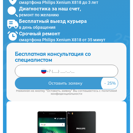
смартфона Philips Xenium X818 до 3 лет
Диагностика за наш счет,
ремонт по желанию
Бесплатный выезд курьера
в день обращения
Срочный ремонт
смартфона Philips Xenium X818 от 35 минут
Бесплатная консультация со
специалистом
Оставить заявку
Нажимая на кнопку "Оставить заявку" Вы соглашаетесь c
политикой
конфиденциальности