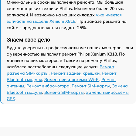
Минимальные сроки выполнения ремонта. Мы большая
сеть мастерских техники Philips. Мы имеем более 20 тыс.
запчастей. И возможно на наших складах
уже имеется
запчасть на модель Xenium X818
. При заказе ремонта на
сайте - предоставляется скидка -25%.
Знаем свое дело
Будьте уверены в профессионализме наших мастеров - они
с уверенностью выполнят ремонт Philips Xenium X818. По
данным наших мастеров в Томске по ремонту Philips,
наиболее востребованы следующие услуги:
Ремонт
разъема SIM-карты
,
Ремонт задней крышки
,
Ремонт
Bluetooth модуля
,
Замена микросхемы Wi-Fi
,
Ремонт
антенны
,
Ремонт вибромотора
,
Ремонт SIM-карты
,
Замена
Bluetooth модуля
,
Замена SIM-карты
,
Замена микросхемы
GPS
.