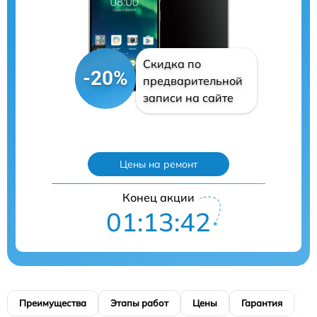
Скидка по
-20%
предварительной
записи на сайте
Цены на ремонт
Конец акции
01:13:41
Преимущества
Этапы работ
Цены
Гарантия
М