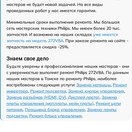
мастеров не будет новой задачей. На все виды
проведенных работ у нас имеется гарантия.
Минимальные сроки выполнения ремонта. Мы большая
сеть мастерских техники Philips. Мы имеем более 20 тыс.
запчастей. И возможно на наших складах
уже имеется
запчасть на модель 272V8A
. При заказе ремонта на сайте -
предоставляется скидка -25%.
Знаем свое дело
Будьте уверены в профессионализме наших мастеров - они
с уверенностью выполнят ремонт Philips 272V8A. По данным
наших мастеров в Томске по ремонту Philips, наиболее
востребованы следующие услуги:
Замена матрицы
,
Ремонт
инвертора
,
Ремонт подсветки
,
Замена кнопок управления
,
Замена разъёмов (HDMI, DVI, Дисплей порта)
,
Замена
платы управления (мат.платы, мейн платы)
,
Ремонт цепи
питания
,
Прошивка блока управления
,
Замена лампы
подсветки
,
Ремонт блока управления
.