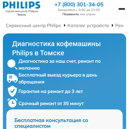
+7 (800) 301-34-05
Ежедневно с 9:00 до 21:00
Сервисный центр Philips
в
Позвонить
мне утром
Томске
Сервисный центр Philips
Каталог устройств
Ремо
Диагностика кофемашины
Philips в Томске
Диагностика за наш счет, ремонт по
желанию
Бесплатный выезд курьера в день
обращения
Гарантия на ремонт до 3 лет
Срочный ремонт от 35 минут
Бесплатная консультация со
специалистом