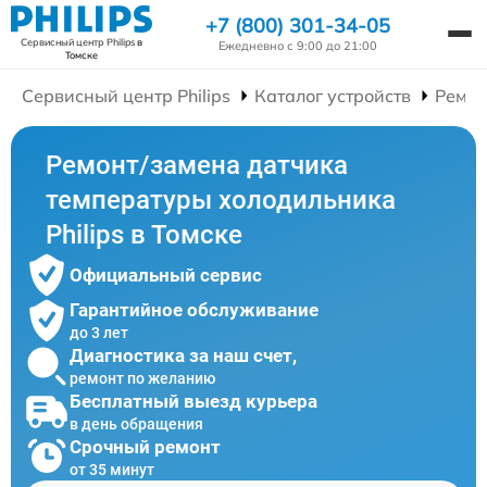
+7 (800) 301-34-05
Сервисный центр Philips
в
Ежедневно с 9:00 до 21:00
Томске
Сервисный центр Philips
Каталог устройств
Ремон
Ремонт/замена датчика
температуры холодильника
Philips в Томске
Официальный сервис
Гарантийное обслуживание
до 3 лет
Диагностика за наш счет,
ремонт по желанию
Бесплатный выезд курьера
в день обращения
Срочный ремонт
от 35 минут