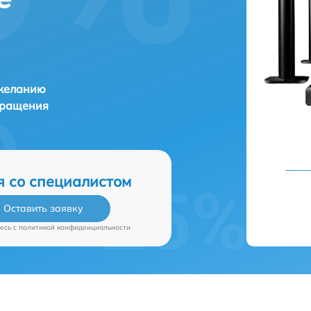
 желанию
бращения
я со специалистом
Оставить заявку
есь c
политикой конфиденциальности